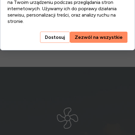
na Twoim urządzeniu podczas przeglądania stron
internetowych. Używamy ich do poprawy działania
6
140 m2
6
7 900 PLN / m2
Dostępny
POBIERZ
serwisu, personalizacji treści, oraz analizy ruchu na
stronie.
7
140 m2
6
7 900 PLN / m2
Sprzedany
POBIERZ
Dostosuj
Zezwól na wszystkie